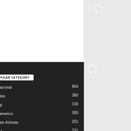
PULAR CATEGORY
954
acional
360
tes
319
p
300
oamerica
251
es Artistas
221