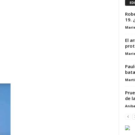
ED
Robe
19. 
Marie
El a
prot
Marie
Paul
bata
Marti
Prue
de l
Aniba