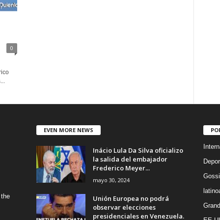
0
l
rico
..
EVEN MORE NEWS
PO
Intern
Inácio Lula Da Silva oficializo
la salida del embajador
Depor
Frederico Meyer...
Gossi
mayo 30, 2024
latin
 the
Unión Europea no podrá
Grand
observar elecciones
presidenciales en Venezuela.