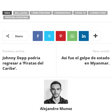
TAGS
BILL GATES
CÓMO PREVENIR
CORONAVIRUS
COVID-19
CUÁNDO SERÁ
PRÓXIMA PANDEMIA
Share
Previous article
Next article
Johnny Depp podría
Así fue el golpe de estado
regresar a ‘Piratas del
en Myanmar.
Caribe’.
Alejandro Munoz