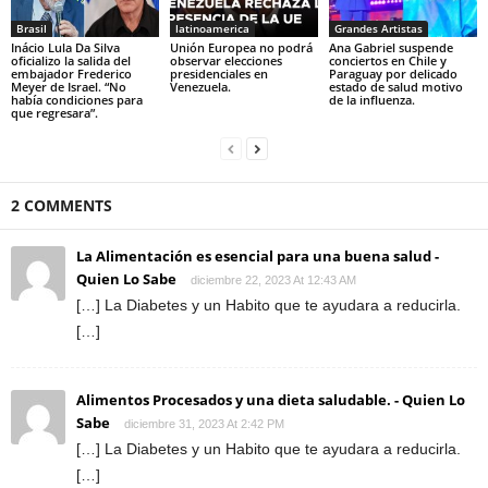
Brasil
latinoamerica
Grandes Artistas
Inácio Lula Da Silva
Unión Europea no podrá
Ana Gabriel suspende
oficializo la salida del
observar elecciones
conciertos en Chile y
embajador Frederico
presidenciales en
Paraguay por delicado
Meyer de Israel. “No
Venezuela.
estado de salud motivo
había condiciones para
de la influenza.
que regresara”.
2 COMMENTS
La Alimentación es esencial para una buena salud -
Quien Lo Sabe
diciembre 22, 2023 At 12:43 AM
[…] La Diabetes y un Habito que te ayudara a reducirla.
[…]
Alimentos Procesados y una dieta saludable. - Quien Lo
Sabe
diciembre 31, 2023 At 2:42 PM
[…] La Diabetes y un Habito que te ayudara a reducirla.
[…]