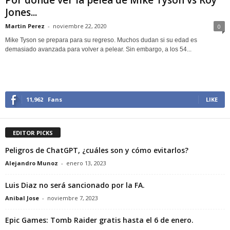
Por dónde ver la pelea de Mike Tyson vs Roy
Jones...
Martin Perez
-
noviembre 22, 2020
0
Mike Tyson se prepara para su regreso. Muchos dudan si su edad es
demasiado avanzada para volver a pelear. Sin embargo, a los 54...
11,962
Fans
LIKE
EDITOR PICKS
Peligros de ChatGPT, ¿cuáles son y cómo evitarlos?
Alejandro Munoz
-
enero 13, 2023
Luis Diaz no será sancionado por la FA.
Anibal Jose
-
noviembre 7, 2023
Epic Games: Tomb Raider gratis hasta el 6 de enero.