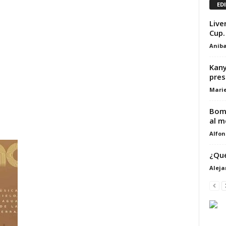
ED
Live
Cup.
Aniba
Kany
pres
Marie
Bomb
al m
Alfon
¿Qué
Alej