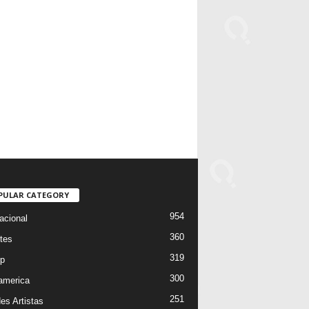
PULAR CATEGORY
954
acional
360
tes
319
p
300
oamerica
251
es Artistas