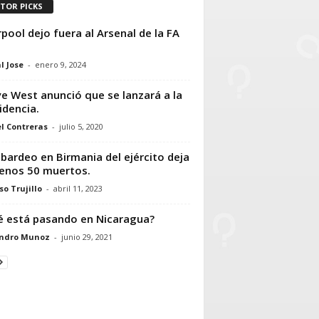
ITOR PICKS
rpool dejo fuera al Arsenal de la FA
l Jose
-
enero 9, 2024
e West anunció que se lanzará a la
idencia.
l Contreras
-
julio 5, 2020
ardeo en Birmania del ejército deja
enos 50 muertos.
so Trujillo
-
abril 11, 2023
 está pasando en Nicaragua?
andro Munoz
-
junio 29, 2021