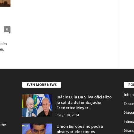
0
ubén
na,
EVEN MORE NEWS
PO
Intern
Inácio Lula Da Silva oficializo
la salida del embajador
Depor
Frederico Meyer...
Gossi
mayo 30, 2024
latin
 the
Unión Europea no podrá
Grand
observar elecciones