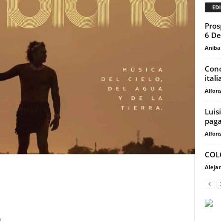
EDI
Pros
6 De
Anibal
Cono
ital
Alfons
Luis
paga
Alfons
COLO
Aleja
.