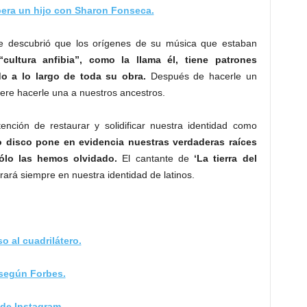
pera un hijo con Sharon Fonseca.
e descubrió que los orígenes de su música que estaban
“cultura anfibia”, como la llama él, tiene patrones
do a lo largo de toda su obra.
Después de hacerle un
ere hacerle una a nuestros ancestros.
tención de restaurar y solidificar nuestra identidad como
 disco pone en evidencia nuestras verdaderas raíces
ólo las hemos olvidado.
El cantante de
‘La tierra del
ará siempre en nuestra identidad de latinos.
o al cuadrilátero.
 según Forbes.
 de Instagram.