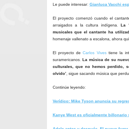
Le puede interesar:
Gianluca Vacchi es
El proyecto comenzó cuando el cantant
arraigados a la cultura indígena.
La 
musicales que el cantante ha utiliza
homenaje vallenato a escalona, ahora qui
El proyecto de
Carlos Vives
tiene la in
suramericanos.
La música de su nuevo
culturales, que no hemos perdido, s
olvido’
, sigue sacando música que perdur
Continúe leyendo:
Verídico: Mike Tyson anuncia su regres
Kanye West es oficialmente billonario
Adele antes y después. El nuevo furor