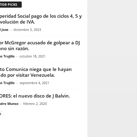
TOR PICKS
peridad Social pago de los ciclos 4, 5 y
volución de IVA.
 Jose
-
diciembre 5, 2023
r McGregor acusado de golpear a DJ
iano sin razón.
o Trujillo
-
octubre 18, 2021
ito Comunica niega que le hayan
do por visitar Venezuela.
o Trujillo
-
septiembre 4, 2021
RES: el nuevo disco de J Balvin.
ndro Munoz
-
febrero 2, 2020