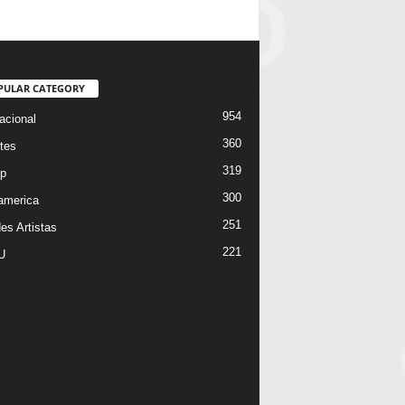
PULAR CATEGORY
954
acional
360
tes
319
p
300
oamerica
251
es Artistas
221
U