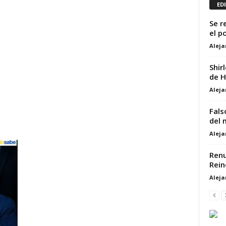
ED
Se r
el p
Alej
Shir
de H
Alej
Fals
del 
Alej
Renu
Rein
Alej