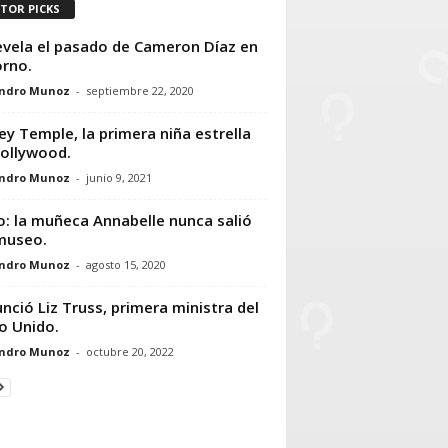
ITOR PICKS
evela el pasado de Cameron Díaz en
orno.
andro Munoz
-
septiembre 22, 2020
ley Temple, la primera niña estrella
ollywood.
andro Munoz
-
junio 9, 2021
o: la muñeca Annabelle nunca salió
museo.
andro Munoz
-
agosto 15, 2020
nció Liz Truss, primera ministra del
o Unido.
andro Munoz
-
octubre 20, 2022