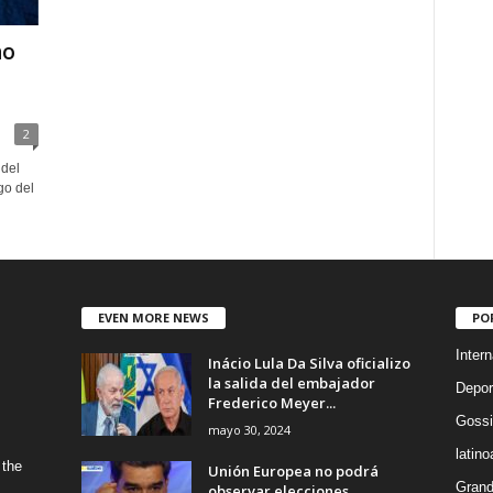
no
2
 del
go del
EVEN MORE NEWS
PO
Intern
Inácio Lula Da Silva oficializo
la salida del embajador
Depor
Frederico Meyer...
Gossi
mayo 30, 2024
latin
 the
Unión Europea no podrá
Grand
observar elecciones