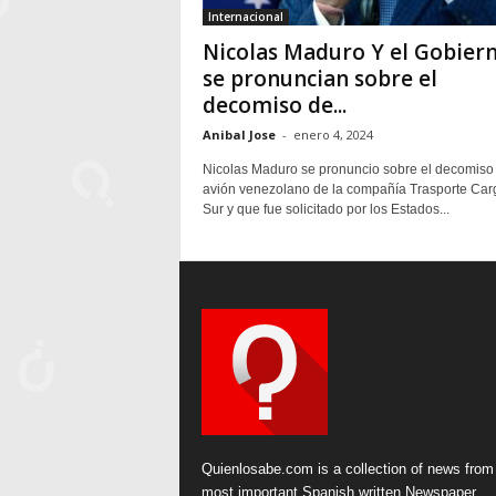
Internacional
Nicolas Maduro Y el Gobier
se pronuncian sobre el
decomiso de...
Anibal Jose
-
enero 4, 2024
Nicolas Maduro se pronuncio sobre el decomiso
avión venezolano de la compañía Trasporte Car
Sur y que fue solicitado por los Estados...
Quienlosabe.com is a collection of news from
most important Spanish written Newspaper.