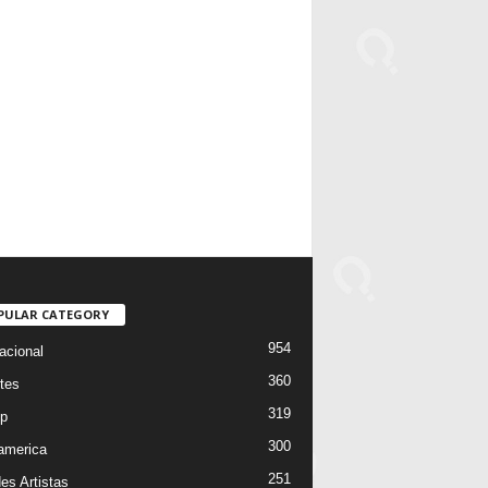
PULAR CATEGORY
954
acional
360
tes
319
p
300
oamerica
251
es Artistas