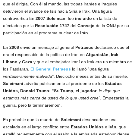
que él dirigía. Con él al mando, las tropas iraníes e iraquíes
detuvieron el avance de Isis hacia Siria e Irak. Una figura
controvertida En
2007 Soleimani
fue
incluido
en la lista de
afectados por la
Resolución 1747
del
Consejo
de la
ONU
por su
participación en el programa nuclear de
Irán.
En
2008
envió un mensaje al general
Petraeus
declarando que él
era el responsable de la política de Irán en
Afganistán, Irak,
Líbano
y
Gaza
y que el embajador iraní en Irak era un miembro de
los Pasdaran.
El General Petraeus
lo llamó “
una figura
verdaderamente malvada”
. Dieciocho meses antes de su muerte,
Soleimani
advirtió públicamente al presidente de los
Estados
Unidos, Donald Trump: “Sr. Trump, el jugador
,
le digo que
estamos más cerca de usted de lo que usted cree”
. Empezarás la
guerra, pero la terminaremos”.
Es probable que la muerte de
Soleimani
desencadene una
escalada en el largo conflicto entre
Estados Unidos
e
Irán,
que
estalló recientemente con el asalto a la embajada estadounidense