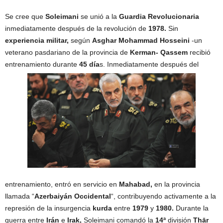
Se cree que
Soleimani
se unió a la
Guardia Revolucionaria
inmediatamente después de la revolución de
1978.
Sin
experiencia militar,
según
Asghar Mohammad Hosseini
-un
veterano pasdariano de la provincia de
Kerman- Qassem
recibió
entrenamiento durante
45 día
s. Inmediatamente después del
entrenamiento, entró en servicio en
Mahabad,
en la provincia
llamada “
Azerbaiyán Occidental
“, contribuyendo activamente a la
represión de la insurgencia
kurda
entre
1979
y
1980.
Durante la
guerra entre
Irán
e
Irak,
Soleimani comandó la
14ª
división
Thār