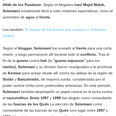
Allāh de los Pasdaran
. Según el bloguero
iraní Majid Malek,
Soleimani
inicialmente llevó a cabo misiones esporádicas, como el
suministro de
agua
al
frente.
Lea también:
El ataque de los drones que mataron a Soleimani.
(Video)
Según el
blogger, Soleimani
fue enviado al
frente
para una corta
misión, y luego permaneció allí durante todo el
conflicto.
Tras el
fin de la
guerra
contra
Irak
(la
“guerra impuesta”
para los
iraníes), Soleimani
y su división fueron reasignados a la provincia
de
Kerman
para actuar desde allí contra las aldeas de la región de
Sistán
y
Baluchistán,
de mayoría sunita, consideradas por el
poder central chiíta como potenciales amenazas. En este período,
Soleimani
también desempeñó un papel central en la lucha contra
el
narcotráfico.
Entre 1997
y
1998
fue elegido como comandante
de las
fuerzas de los Quds
La elección de
Soleimani
como
comandante de las fuerzas de los
Quds
tuvo lugar entre
1997
y