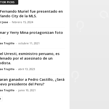
ITOR PICKS
 Fernando Muriel fue presentado en
rlando City de la MLS.
l Jose
-
febrero 15, 2024
ar y Yerry Mina protagonizan foto
.
so Trujillo
-
octubre 11, 2021
el Urresti, exministro peruano, es
enado por el asesinato de un
odista.
so Trujillo
-
abril 13, 2023
aran ganador a Pedro Castillo, ¿Será
uevo presidente del Peru?
so Trujillo
-
junio 10, 2021