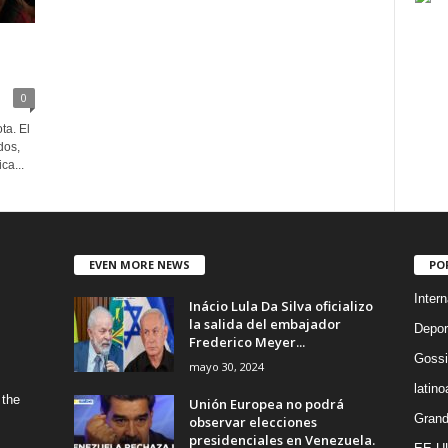
0
ta. El
dos,
ca...
EVEN MORE NEWS
PO
Intern
Inácio Lula Da Silva oficializo
la salida del embajador
Depor
Frederico Meyer...
Gossi
mayo 30, 2024
latin
 the
Unión Europea no podrá
Grand
observar elecciones
presidenciales en Venezuela.