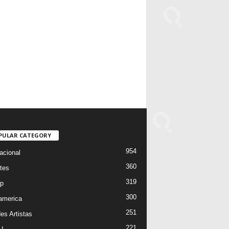
PULAR CATEGORY
954
acional
360
tes
319
p
300
oamerica
251
es Artistas
221