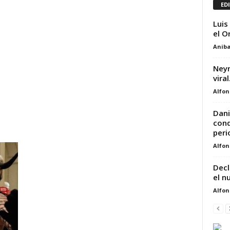
ED
Luis
el O
Aniba
Neym
viral
Alfon
Dani
cond
peri
Alfon
Decl
el n
Alfon