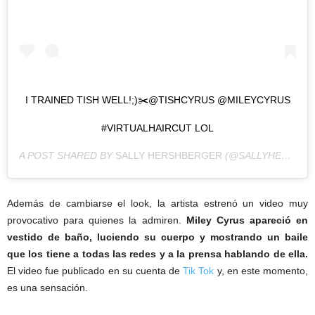
I TRAINED TISH WELL!;)✂️@TISHCYRUS @MILEYCYRUS
#VIRTUALHAIRCUT LOL
A POST SHARED BY
SALLY HERSHBERGER
(@SALLYHERSHBERGER) ON
Además de cambiarse el look, la artista estrenó un video muy
provocativo para quienes la admiren.
Miley Cyrus apareció en
vestido de baño, luciendo su cuerpo y mostrando un baile
que los tiene a todas las redes y a la prensa hablando de ella.
El video fue publicado en su cuenta de
Tik Tok
y, en este momento,
es una sensación.