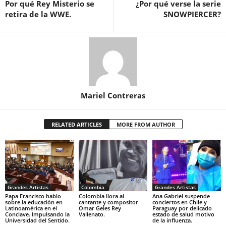
Por qué Rey Misterio se
¿Por qué verse la serie
retira de la WWE.
SNOWPIERCER?
Mariel Contreras
RELATED ARTICLES
MORE FROM AUTHOR
Grandes Artistas
Colombia
Grandes Artistas
Papa Francisco hablo
Colombia llora al
Ana Gabriel suspende
sobre la educación en
cantante y compositor
conciertos en Chile y
Latinoamérica en el
Omar Geles Rey
Paraguay por delicado
Conclave. Impulsando la
Vallenato.
estado de salud motivo
Universidad del Sentido.
de la influenza.