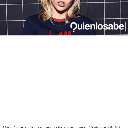
Miley Cyrus estrena un nuevo look y un sensual baile por Tik Tok.