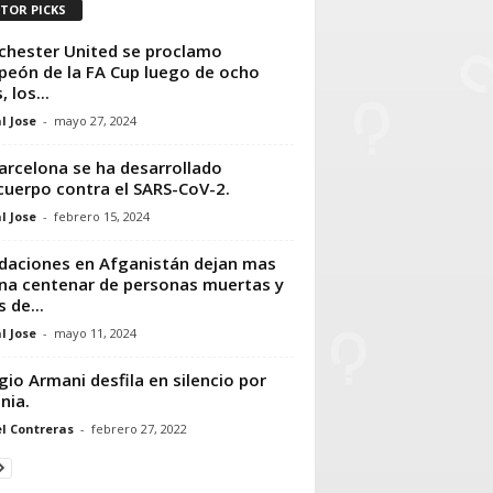
ITOR PICKS
hester United se proclamo
eón de la FA Cup luego de ocho
 los...
l Jose
-
mayo 27, 2024
arcelona se ha desarrollado
cuerpo contra el SARS-CoV-2.
l Jose
-
febrero 15, 2024
daciones en Afganistán dejan mas
na centenar de personas muertas y
 de...
l Jose
-
mayo 11, 2024
gio Armani desfila en silencio por
nia.
l Contreras
-
febrero 27, 2022