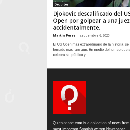
Deportes
Djokovic descalificado del U
Open por golpear a una juez
accidentalmente.
Martin Perez
-
septiembre 6, 2020
El US Open más extraordinario de la historia, se
tornado más raro aún. En medio del torneo que 
celebra sin público y...
Quienlosabe.com is a collection of news from
most important Spanish written Newspaper.