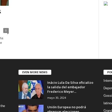
S
0
 ha
se
EVEN MORE NEWS
PO
Intern
Inácio Lula Da Silva oficializo
la salida del embajador
Depor
Frederico Meyer...
Gossi
mayo 30, 2024
latin
 the
Unión Europea no podrá
Grand
observar elecciones