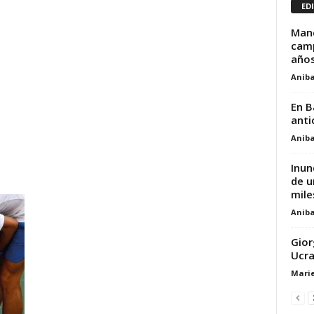
ED
Manc
camp
años,
Aniba
En B
anti
Aniba
Inun
de u
miles
Aniba
Gior
Ucra
Marie