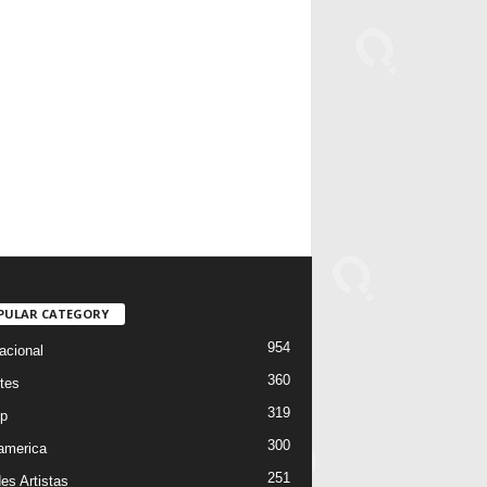
PULAR CATEGORY
954
acional
360
tes
319
p
300
oamerica
251
es Artistas