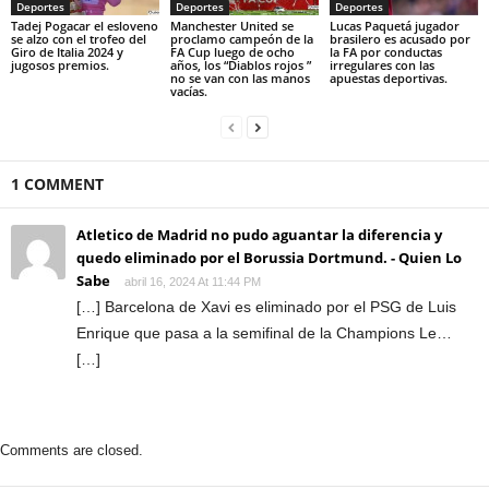
Deportes
Deportes
Deportes
Tadej Pogacar el esloveno
Manchester United se
Lucas Paquetá jugador
se alzo con el trofeo del
proclamo campeón de la
brasilero es acusado por
Giro de Italia 2024 y
FA Cup luego de ocho
la FA por conductas
jugosos premios.
años, los “Diablos rojos ”
irregulares con las
no se van con las manos
apuestas deportivas.
vacías.
1 COMMENT
Atletico de Madrid no pudo aguantar la diferencia y
quedo eliminado por el Borussia Dortmund. - Quien Lo
Sabe
abril 16, 2024 At 11:44 PM
[…] Barcelona de Xavi es eliminado por el PSG de Luis
Enrique que pasa a la semifinal de la Champions Le…
[…]
Comments are closed.