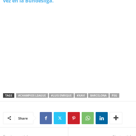
vez en la Bundesliga.
TAGS
#CHAMPIOS LEAGUE
#LUIS ENRIQUE
#XAVI
BARCELONA
PSG
Share