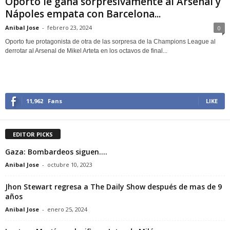
Oporto le gana sorpresivamente al Arsenal y
Nápoles empata con Barcelona...
Anibal Jose
-
febrero 23, 2024
0
Oporto fue protagonista de otra de las sorpresa de la Champions League al
derrotar al Arsenal de Mikel Arteta en los octavos de final...
11,962
Fans
LIKE
EDITOR PICKS
Gaza: Bombardeos siguen….
Anibal Jose
-
octubre 10, 2023
Jhon Stewart regresa a The Daily Show después de mas de 9
años
Anibal Jose
-
enero 25, 2024