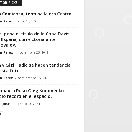
ITOR PICKS
 Comienza, termina la era Castro.
n Perez
-
abril 15, 2021
l gana el título de la Copa Davis
 España, con victoria ante
ovalov.
n Perez
-
noviembre 25, 2019
a y Gigi Hadid se hacen tendencia
esta foto.
n Perez
-
septiembre 16, 2020
onauta Ruso Oleg Kononenko
ió récord en el espacio.
l Jose
-
febrero 13, 2024