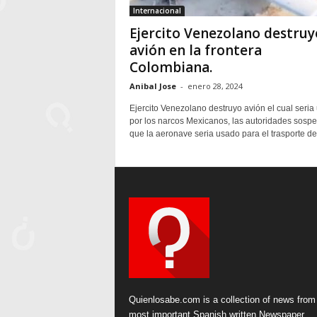
Internacional
Ejercito Venezolano destruy
avión en la frontera
Colombiana.
Anibal Jose
-
enero 28, 2024
Ejercito Venezolano destruyo avión el cual seria
por los narcos Mexicanos, las autoridades sosp
que la aeronave seria usado para el trasporte de.
Quienlosabe.com is a collection of news from
most important Spanish written Newspaper.