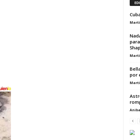
ED
Cuba
Marti
Nada
para
Shap
Marti
Bell
por 
Marti
Astr
romp
Aniba