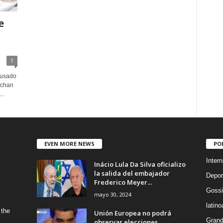
e
1
 usado
echan
..
EVEN MORE NEWS
PO
Intern
Inácio Lula Da Silva oficializo
la salida del embajador
Depor
Frederico Meyer...
Gossi
mayo 30, 2024
latin
 the
Unión Europea no podrá
Grand
observar elecciones