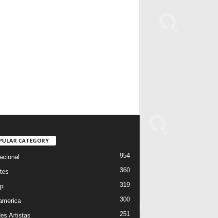
PULAR CATEGORY
954
acional
360
tes
319
p
300
oamerica
251
es Artistas