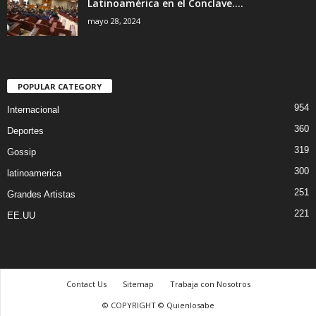
Latinoamérica en el Conclave....
mayo 28, 2024
POPULAR CATEGORY
954
Internacional
360
Deportes
319
Gossip
300
latinoamerica
251
Grandes Artistas
221
EE.UU
Contact Us
Sitemap
Trabaja con Nosotros
© COPYRIGHT © Quienlosabe