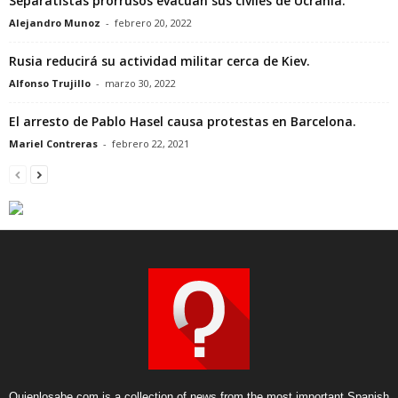
Separatistas prorrusos evacúan sus civiles de Ucrania.
Alejandro Munoz
-
febrero 20, 2022
Rusia reducirá su actividad militar cerca de Kiev.
Alfonso Trujillo
-
marzo 30, 2022
El arresto de Pablo Hasel causa protestas en Barcelona.
Mariel Contreras
-
febrero 22, 2021
Quienlosabe.com is a collection of news from the most important Spanish