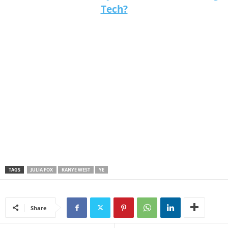
Tech?
TAGS
JULIA FOX
KANYE WEST
YE
Share