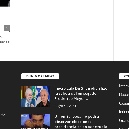
0
).
racias
EVEN MORE NEWS
PO
Intern
Inácio Lula Da Silva oficializo
la salida del embajador
Depor
Frederico Meyer...
Gossi
mayo 30, 2024
latin
 the
Unión Europea no podrá
Grand
observar elecciones
presidenciales en Venezuela.