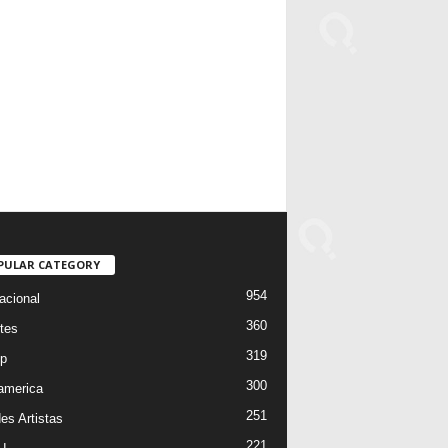
PULAR CATEGORY
954
acional
360
tes
319
p
300
oamerica
251
es Artistas
221