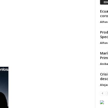
ED
Ecua
coro
Alfon
Prod
Spec
Alfon
Marí
Prim
Aniba
Cris
desc
Alej