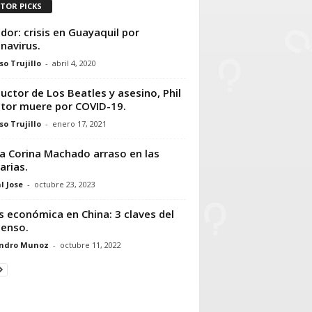
ITOR PICKS
dor: crisis en Guayaquil por
navirus.
so Trujillo
-
abril 4, 2020
uctor de Los Beatles y asesino, Phil
tor muere por COVID-19.
so Trujillo
-
enero 17, 2021
a Corina Machado arraso en las
arias.
l Jose
-
octubre 23, 2023
is económica en China: 3 claves del
enso.
andro Munoz
-
octubre 11, 2022