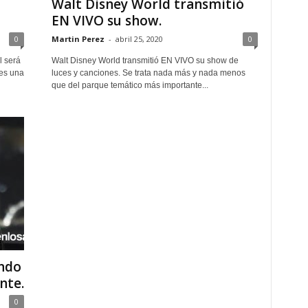
Walt Disney World transmitió
EN VIVO su show.
0
Martin Perez
-
abril 25, 2020
0
 será
Walt Disney World transmitió EN VIVO su show de
 es una
luces y canciones. Se trata nada más y nada menos
que del parque temático más importante...
ando
nte.
0