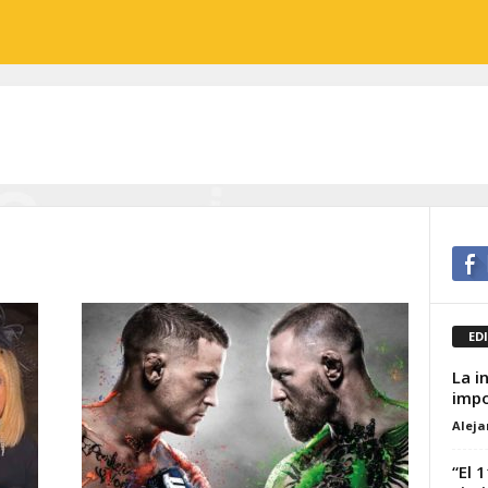
ED
La i
impo
Alej
“El 