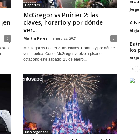
vict
Deportes
Jorge
McGregor vs Poirier 2: las
 ¡en
claves, horario y por dónde
A Ne
ver...
Alej
0
Martin Perez
-
enero 22, 2021
0
Batm
 80's
McGregor vs Poirier 2: las claves. Horario y por dónde
los 
n
ver la pelea. Conor McGregor vuelve a pisar el
Alej
octágono este sábado, 23 de enero,...
Uncategorized