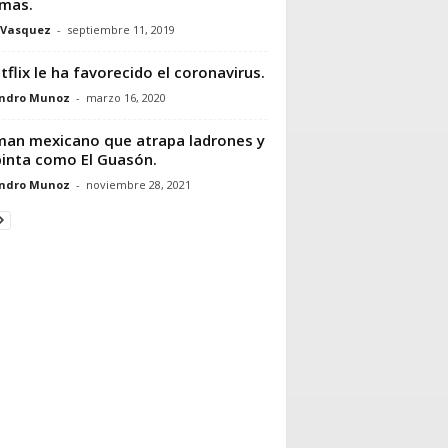
imas.
 Vasquez
-
septiembre 11, 2019
tflix le ha favorecido el coronavirus.
andro Munoz
-
marzo 16, 2020
an mexicano que atrapa ladrones y
pinta como El Guasón.
andro Munoz
-
noviembre 28, 2021