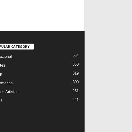
PULAR CATEGORY
954
acional
360
tes
319
p
300
oamerica
251
es Artistas
221
U