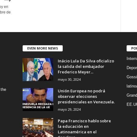
oy en
bre de
EVEN MORE NEWS
PO
Intern
Inácio Lula Da Silva oficializo
la salida del embajador
Depor
Frederico Meyer...
Gossi
mayo 30, 2024
latin
 the
Unión Europea no podrá
Grand
observar elecciones
presidenciales en Venezuela.
EE.U
mayo 29, 2024
Papa Francisco hablo sobre
la educación en
Latinoamérica en el