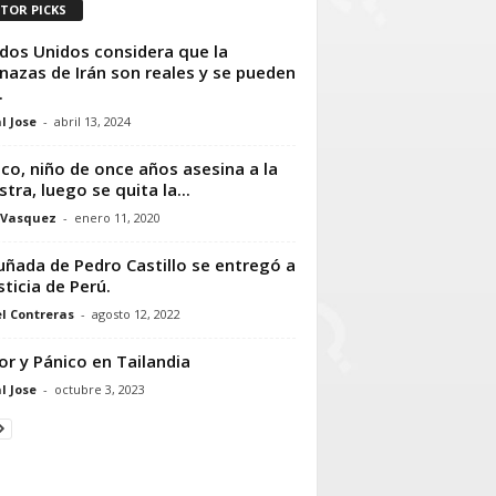
ITOR PICKS
dos Unidos considera que la
azas de Irán son reales y se pueden
.
l Jose
-
abril 13, 2024
co, niño de once años asesina a la
tra, luego se quita la...
 Vasquez
-
enero 11, 2020
uñada de Pedro Castillo se entregó a
sticia de Perú.
l Contreras
-
agosto 12, 2022
or y Pánico en Tailandia
l Jose
-
octubre 3, 2023