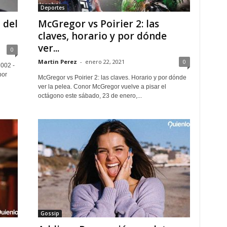
Deportes
 del
McGregor vs Poirier 2: las
claves, horario y por dónde
ver...
0
Martin Perez
-
enero 22, 2021
0
2002 -
por
McGregor vs Poirier 2: las claves. Horario y por dónde
ver la pelea. Conor McGregor vuelve a pisar el
octágono este sábado, 23 de enero,...
Gossip