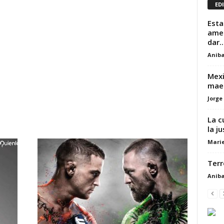
ED
Esta
amen
dar..
Aniba
Mexi
maes
Jorge
La c
la ju
Marie
Terr
Aniba