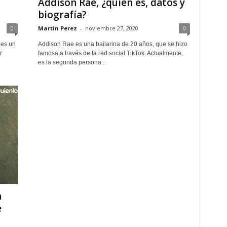
Addison Rae, ¿quién es, datos y
biografía?
0
Martin Perez
-
noviembre 27, 2020
0
 es un
Addison Rae es una bailarina de 20 años, que se hizo
r
famosa a través de la red social TikTok. Actualmente,
es la segunda persona...
a
e