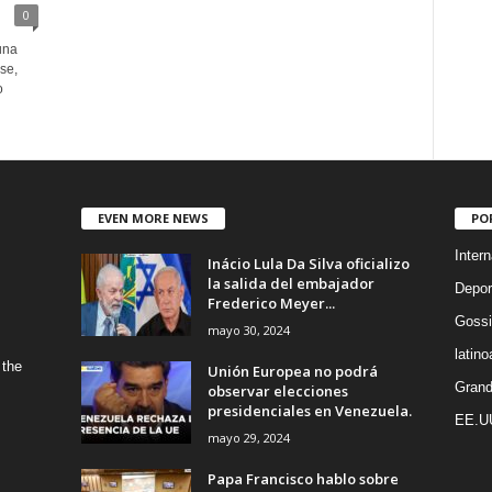
0
una
se,
o
EVEN MORE NEWS
PO
Intern
Inácio Lula Da Silva oficializo
la salida del embajador
Depor
Frederico Meyer...
Gossi
mayo 30, 2024
latin
 the
Unión Europea no podrá
Grand
observar elecciones
presidenciales en Venezuela.
EE.U
mayo 29, 2024
Papa Francisco hablo sobre