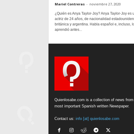
Mariel Contreras
-
noviembre 27, 2020
¿Quién es Anya Taylor-Joy? Anya Taylor-Joy es 
actriz de 24 años, de nacionalidad estadouniden
británica y argentina. Habla español e, incluso, l
aprendió antes...
Quienlosabe.com is a collection of news from
most important Spanish written Newspaper.
Contact us:
info [at] quienlosabe.com