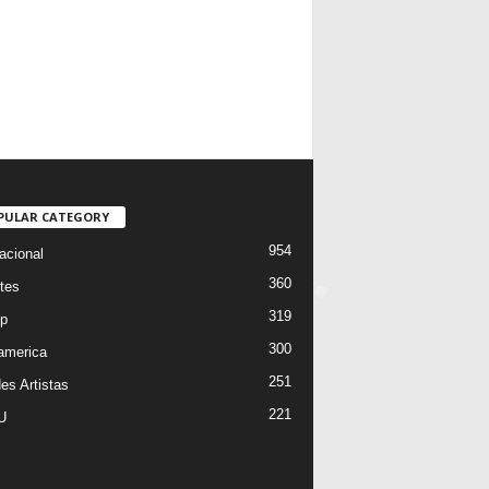
PULAR CATEGORY
954
acional
360
tes
319
p
300
oamerica
251
es Artistas
221
U