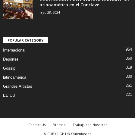
Latinoamérica en el Conclave....
mayo 28, 2024
POPULAR CATEGORY
954
Internacional
360
Deportes
319
Gossip
300
latinoamerica
251
Grandes Artistas
221
EE.UU
Contact Us
Sitemap
Trabaja con Nosotros
© COPYRIGHT © Quienlosabe