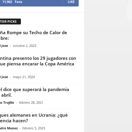
11,962
Fans
LIKE
TOR PICKS
ña Rompe su Techo de Calor de
bre:
 Jose
-
octubre 2, 2023
ntina presento los 29 jugadores con
que piensa encarar la Copa América
 Jose
-
mayo 21, 2024
el dice que superará la pandemia
abril.
o Trujillo
-
febrero 28, 2021
ues alemanes en Ucrania: ¿qué
rencia hacen?
ndro Munoz
-
febrero 5, 2023