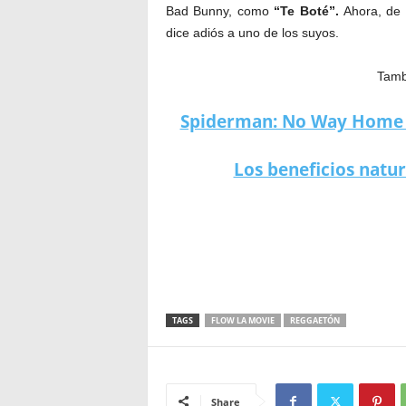
Bad Bunny, como
“Te Boté”.
Ahora, de 
dice adiós a uno de los suyos.
Tambi
Spiderman: No Way Home sa
Los beneficios natur
TAGS
FLOW LA MOVIE
REGGAETÓN
Share