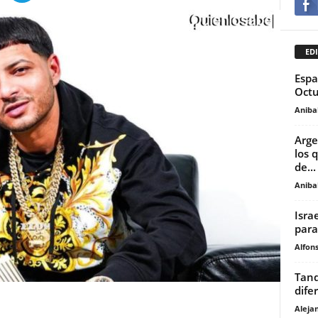
EDI
Espa
Octu
Anibal
Arge
los 
de...
Anibal
Isra
para 
Alfons
Tanq
dife
Aleja