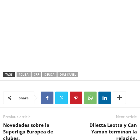
TAGS
#CUBA
CRF
DEUDA
DIAZ CANEL
Share
Previous article
Next article
Novedades sobre la
Diletta Leotta y Can
Superliga Europea de
Yaman terminan la
clubes.
relación.