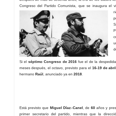
Congreso del Partido Comunista, que se inaugura el v
r
p
S
P
c
u
d
Si el
séptimo Congreso de 2016
fue el de la despedid
meses después, el octavo, previsto para el
16-19 de abri
hermano
Raúl
, anunciado ya en
2018
.
Está previsto que
Miguel
Díaz
–
Canel
, de
60
años y pre
primer secretario del partido, mientras que la direcc