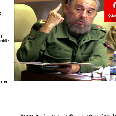
3
es
sidir
ca en
Después de más de sesenta años, la era de los Castro lle