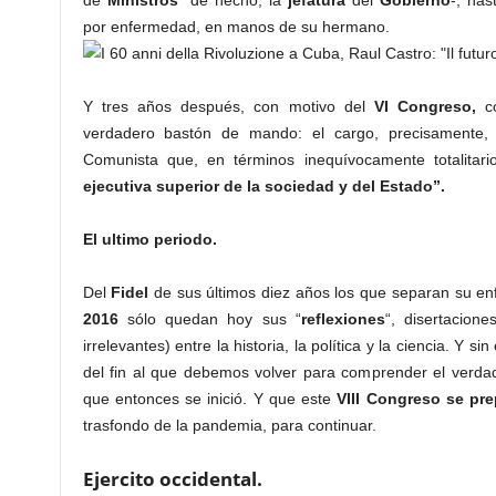
de
Ministros
” de hecho, la
jefatura
del
Gobierno
-, has
por enfermedad, en manos de su hermano.
Y tres años después, con motivo del
VI Congreso,
co
verdadero bastón de mando: el cargo, precisamente,
Comunista que, en términos inequívocamente totalitari
ejecutiva superior de la sociedad y del Estado”.
El ultimo periodo.
Del
Fidel
de sus últimos diez años los que separan su e
2016
sólo quedan hoy sus “
reflexiones
“, disertacion
irrelevantes) entre la historia, la política y la ciencia. Y 
del fin al que debemos volver para comprender el verdade
que entonces se inició. Y que este
VIII Congreso se pre
trasfondo de la pandemia, para continuar.
Ejercito occidental.