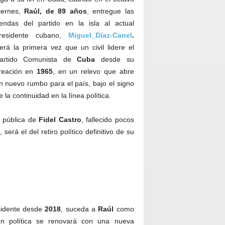
iernes,
Raúl, de 89 años
, entregue las
iendas del partido en la isla al actual
residente cubano,
Miguel_Díaz-Canel
.
erá la primera vez que un civil lidere el
artido Comunista de
Cuba
desde su
reación en
1965
, en un relevo que abre
n nuevo rumbo para el país, bajo el signo
e la continuidad en la línea política.
a pública de
Fidel
Castro
, fallecido pocos
l, será el del retiro político definitivo de su
sidente desde
2018
, suceda a
Raúl
como
ión política se renovará con una nueva