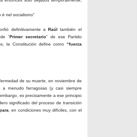
ta entonces sólo dejados temporalmente,
nfió definitivamente a
Raúl
también el
 de “
Primer
secretario
” de ese Partido
os, la Constitución define como
“fuerza
nfermedad de su muerte, en noviembre de
es a menudo farragosas (y casi siempre
sin embargo, es precisamente a ese principio
ro significado del proceso de transición
para
, en condiciones muy difíciles, con el