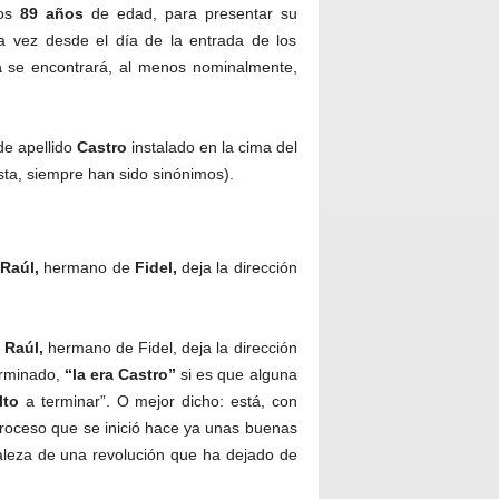
los
89
años
de edad, para presentar su
ra vez desde el día de la entrada de los
a
se encontrará, al menos nominalmente,
 de apellido
Castro
instalado en la cima del
sta, siempre han sido sinónimos).
:
Raúl,
hermano de
Fidel,
deja la dirección
 Raúl,
hermano de Fidel, deja la dirección
erminado,
“la era Castro”
si es que alguna
lto
a terminar”. O mejor dicho: está, con
proceso que se inició hace ya unas buenas
raleza de una revolución que ha dejado de