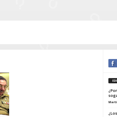
ED
¿Por
soga
Marti
¿Los