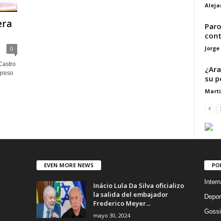
Alej
era
Paro
cont
Jorge
0
Castro
¿Ara
greso
su p
Marti
EVEN MORE NEWS
PO
Intern
Inácio Lula Da Silva oficializo
la salida del embajador
Depor
Frederico Meyer...
Gossi
mayo 30, 2024