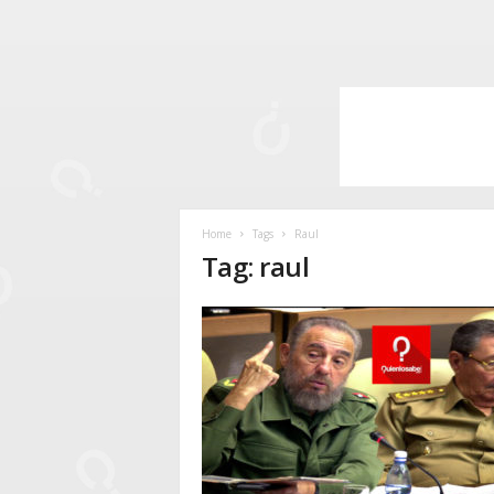
Home
Tags
Raul
Tag: raul