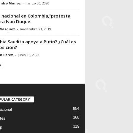
andro Munoz
-
marzo 30, 2020
 nacional en Colombia,”protesta
ra Ivan Duque.
 Vasquez
-
noviembre 21, 2019
bia Saudita apoya a Putin? ¿Cuál es
osición?
n Perez
-
junio 15, 2022
PULAR CATEGORY
954
acional
360
tes
319
p