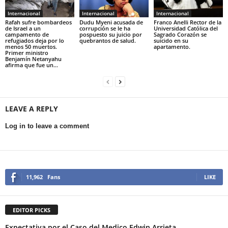
Internacional
Internacional
Internacional
Rafah sufre bombardeos
Dudu Myeni acusada de
Franco Anelli Rector de la
de Israel a un
corrupción se le ha
Universidad Católica del
campamento de
pospuesto su juicio por
Sagrado Corazón se
refugiados deja por lo
quebrantos de salud.
suicido en su
menos 50 muertos.
apartamento.
Primer ministro
Benjamín Netanyahu
afirma que fue un...
LEAVE A REPLY
Log in to leave a comment
11,962
Fans
LIKE
EDITOR PICKS
Expectativa por el Caso del Medico Edwin Arrieta.