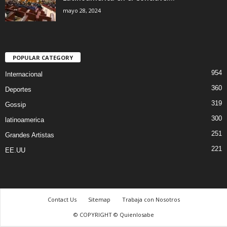
mayo 28, 2024
POPULAR CATEGORY
954
Internacional
360
Deportes
319
Gossip
300
latinoamerica
251
Grandes Artistas
221
EE.UU
Contact Us
Sitemap
Trabaja con Nosotros
© COPYRIGHT © Quienlosabe