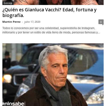
Gossip
¿Quién es Gianluca Vacchi? Edad, fortuna y
biografía.
Martin Perez
-
julio 17, 2020
0
Todos lo conocemos por ser una celebridad, superestrella de Instagram,
millonario y por tener un estilo de vida lleno de moda, personas famosas y...