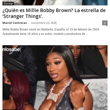
Gossip
¿Quién es Millie Bobby Brown? La estrella de
‘Stranger Things’.
Mariel Contreras
-
noviembre 23, 2020
0
Millie Bobby Brown nació en Marbella, España, el 19 de febrero de 2004.
Actualmente tiene 16 años y es actriz, modelo y productora de...