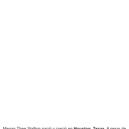
Megan Thee Stallion nació y creció en
Houston, Texas
. A pesar de