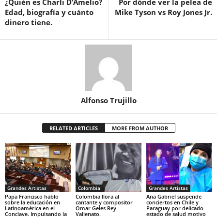
¿Quién es Charli D’Amelio?
Por dónde ver la pelea de
Edad, biografía y cuánto
Mike Tyson vs Roy Jones Jr.
dinero tiene.
Alfonso Trujillo
RELATED ARTICLES
MORE FROM AUTHOR
Grandes Artistas
Colombia
Grandes Artistas
Papa Francisco hablo
Colombia llora al
Ana Gabriel suspende
sobre la educación en
cantante y compositor
conciertos en Chile y
Latinoamérica en el
Omar Geles Rey
Paraguay por delicado
Conclave. Impulsando la
Vallenato.
estado de salud motivo