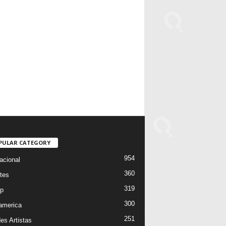
PULAR CATEGORY
954
acional
360
tes
319
p
300
oamerica
251
es Artistas