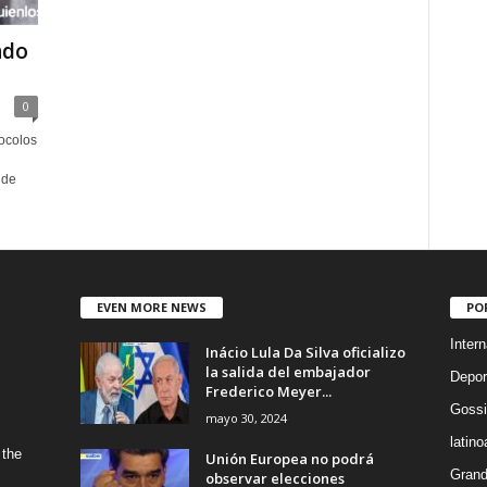
ndo
0
ocolos
 de
EVEN MORE NEWS
PO
Intern
Inácio Lula Da Silva oficializo
la salida del embajador
Depor
Frederico Meyer...
Gossi
mayo 30, 2024
latin
 the
Unión Europea no podrá
Grand
observar elecciones