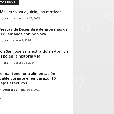
ITOR PICKS
lás Petro, va a juicio, los motivos.
l Jose
-
septiembre 28, 2023
Fiestas de Diciembre dejaron mas de
0 quemados con pólvora.
l Jose
-
enero 2, 2024
ón San José sera extraído en Abril un
zgo en la historia y la...
l Jose
-
febrero 26, 2024
 mantener una alimentación
dable durante el embarazo: 10
ejos efectivos.
l Contreras
-
marzo 8, 2023