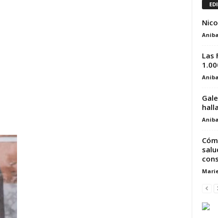
ED
Nico
Aniba
Las 
1.00
Aniba
Gale
halla
Aniba
Cómo
salu
cons
Marie