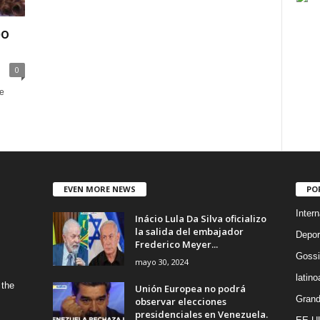
po
0
e
EVEN MORE NEWS
PO
Intern
Inácio Lula Da Silva oficializo
la salida del embajador
Depor
Frederico Meyer...
Gossi
mayo 30, 2024
latin
 the
Unión Europea no podrá
Grand
observar elecciones
presidenciales en Venezuela.