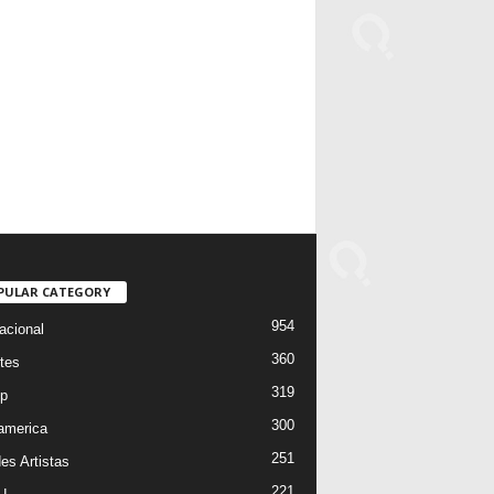
PULAR CATEGORY
954
acional
360
tes
319
p
300
oamerica
251
es Artistas
221