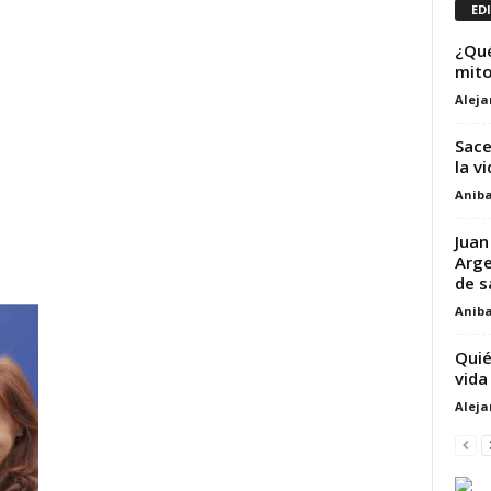
ED
¿Qué
mito
Alej
Sace
la v
Aniba
Juan
Arge
de s
Aniba
Quié
vida
Alej