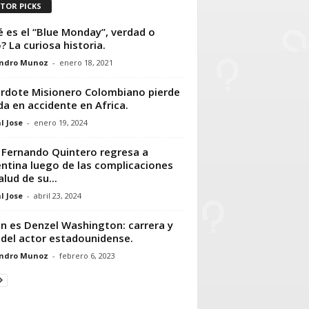
ITOR PICKS
 es el “Blue Monday”, verdad o
? La curiosa historia.
andro Munoz
-
enero 18, 2021
rdote Misionero Colombiano pierde
ida en accidente en Africa.
l Jose
-
enero 19, 2024
 Fernando Quintero regresa a
ntina luego de las complicaciones
alud de su...
l Jose
-
abril 23, 2024
n es Denzel Washington: carrera y
 del actor estadounidense.
andro Munoz
-
febrero 6, 2023