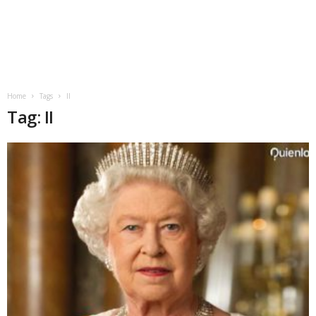
Home
Tags
II
Tag: II