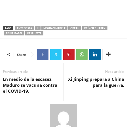
TAGS
ENTREVISTA
II
MEGHAN MARKLE
OPRAH
PRÍNCIPE HARRY
REINA ISABEL
RESPUESTA
Share
Previous article
Next article
En medio de la escasez,
Xi Jinping prepara a China
Maduro se vacuna contra
para la guerra.
el COVID-19.