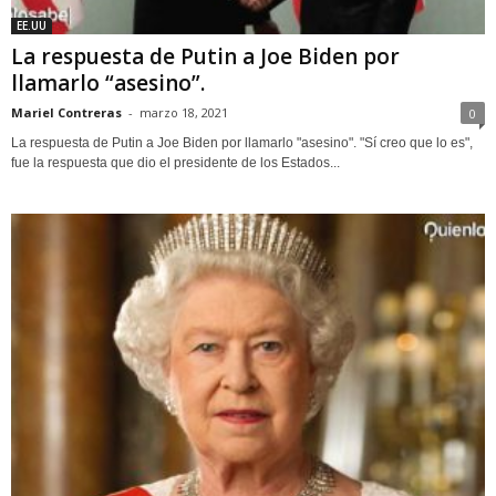
EE.UU
La respuesta de Putin a Joe Biden por
llamarlo “asesino”.
Mariel Contreras
-
marzo 18, 2021
0
La respuesta de Putin a Joe Biden por llamarlo "asesino". "Sí creo que lo es",
fue la respuesta que dio el presidente de los Estados...