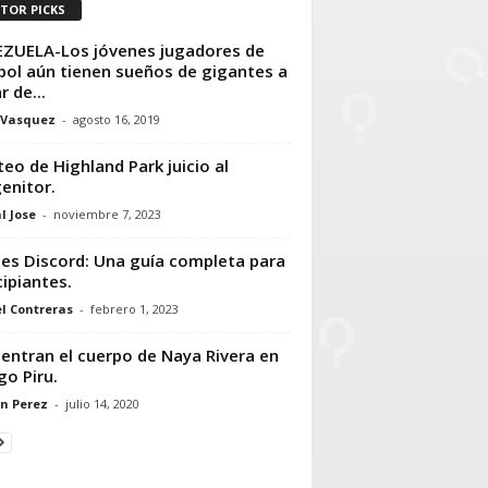
ITOR PICKS
ZUELA-Los jóvenes jugadores de
bol aún tienen sueños de gigantes a
r de...
 Vasquez
-
agosto 16, 2019
teo de Highland Park juicio al
enitor.
l Jose
-
noviembre 7, 2023
es Discord: Una guía completa para
cipiantes.
l Contreras
-
febrero 1, 2023
entran el cuerpo de Naya Rivera en
go Piru.
n Perez
-
julio 14, 2020