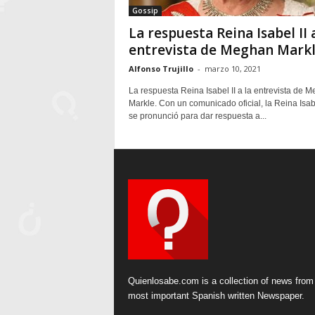
Gossip
La respuesta Reina Isabel II a
entrevista de Meghan Markl
Alfonso Trujillo
-
marzo 10, 2021
La respuesta Reina Isabel II a la entrevista de 
Markle. Con un comunicado oficial, la Reina Isabe
se pronunció para dar respuesta a...
Quienlosabe.com is a collection of news from
most important Spanish written Newspaper.