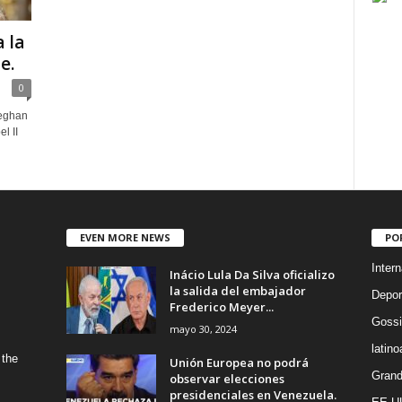
 la
e.
0
Meghan
l II
EVEN MORE NEWS
PO
Intern
Inácio Lula Da Silva oficializo
la salida del embajador
Depor
Frederico Meyer...
Gossi
mayo 30, 2024
latin
 the
Unión Europea no podrá
Grand
observar elecciones
presidenciales en Venezuela.