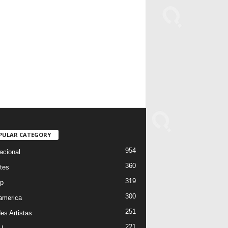
PULAR CATEGORY
954
acional
360
tes
319
p
300
oamerica
251
es Artistas
221