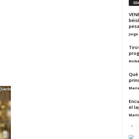
ED
VENE
béis
pesa
Jorge
Tiro
prog
Aniba
Qué 
prin
Marie
Encu
el la
Marti