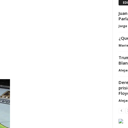
ED
Juan
Parl
Jorge
¿Qué
Marie
Trum
Blan
Alej
Dere
pris
Floy
Alej