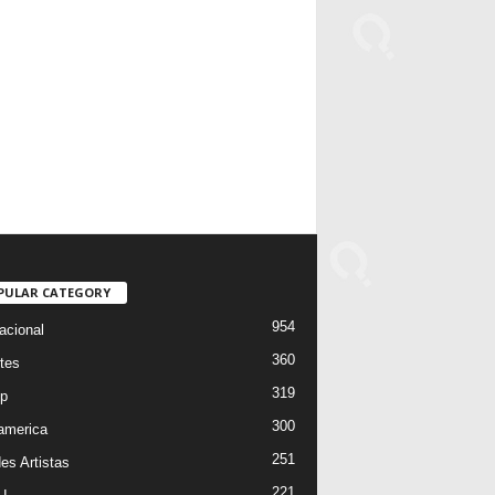
PULAR CATEGORY
954
acional
360
tes
319
p
300
oamerica
251
es Artistas
221