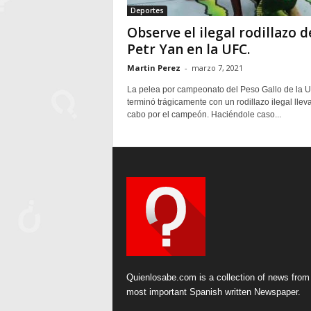
Deportes
Observe el ilegal rodillazo d
Petr Yan en la UFC.
Martin Perez
-
marzo 7, 2021
La pelea por campeonato del Peso Gallo de la 
terminó trágicamente con un rodillazo ilegal llev
cabo por el campeón. Haciéndole caso...
Quienlosabe.com is a collection of news from
most important Spanish written Newspaper.