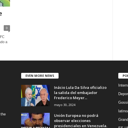
e
0
UFC
ado a
EVEN MORE NEWS
PO
Intern
Inácio Lula Da Silva oficializo
la salida del embajador
Depor
Frederico Meyer...
Gossi
mayo 30, 2024
latin
 the
Unión Europea no podrá
Grand
observar elecciones
presidenciales en Venezuela.