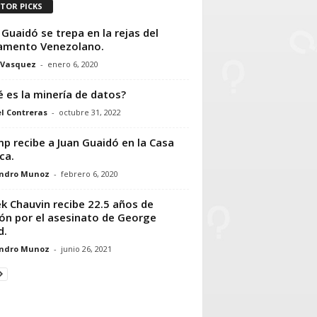
ITOR PICKS
 Guaidó se trepa en la rejas del
amento Venezolano.
 Vasquez
-
enero 6, 2020
 es la minería de datos?
l Contreras
-
octubre 31, 2022
p recibe a Juan Guaidó en la Casa
ca.
andro Munoz
-
febrero 6, 2020
k Chauvin recibe 22.5 años de
ión por el asesinato de George
d.
andro Munoz
-
junio 26, 2021