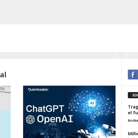
al
ED
Trag
el f
Aniba
Mill