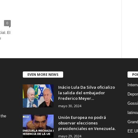
0
ial. El
s
EVEN MORE NEWS
PO
Intern
Inácio Lula Da Silva oficializo
la salida del embajador
Depor
Frederico Meyer...
Gossi
mayo 30, 2024
latin
 the
Unión Europea no podrá
Grand
observar elecciones
presidenciales en Venezuela.
EE.U
mayo 29, 2024