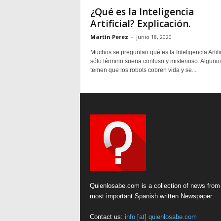
¿Qué es la Inteligencia
Artificial? Explicación.
Martin Perez
-
junio 18, 2020
Muchos se preguntan qué es la Inteligencia Artific
sólo término suena confuso y misterioso. Alguno
temen que los robots cobren vida y se...
Quienlosabe.com is a collection of news from
most important Spanish written Newspaper.
Contact us:
info [at] quienlosabe.com