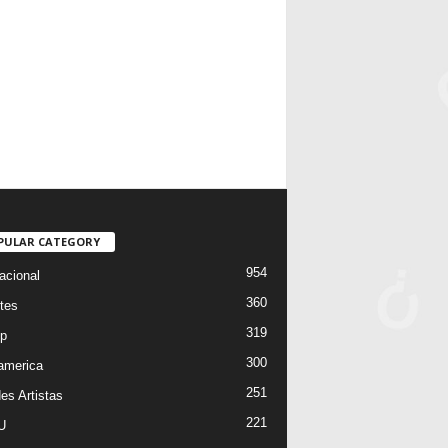
PULAR CATEGORY
954
acional
360
tes
319
p
300
oamerica
251
es Artistas
221
U