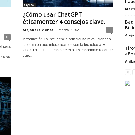
habe
Crypto
Marti
¿Cómo usar ChatGPT
éticamente? 4 consejos clave.
Bad
Bill
Alejandro Munoz
-
marzo 7, 2023
0
Alej
0
Introducción La inteligencia artificial ha revolucionado
la forma en que interactuamos con la tecnología, y
al para
Tiro
ChatGPT es un ejemplo de ello. Es importante recordar
años
que...
ina ha
Aniba