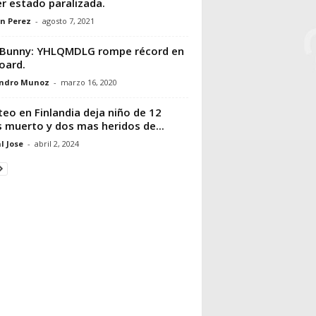
r estado paralizada.
n Perez
-
agosto 7, 2021
 Bunny: YHLQMDLG rompe récord en
board.
andro Munoz
-
marzo 16, 2020
teo en Finlandia deja niño de 12
 muerto y dos mas heridos de...
l Jose
-
abril 2, 2024