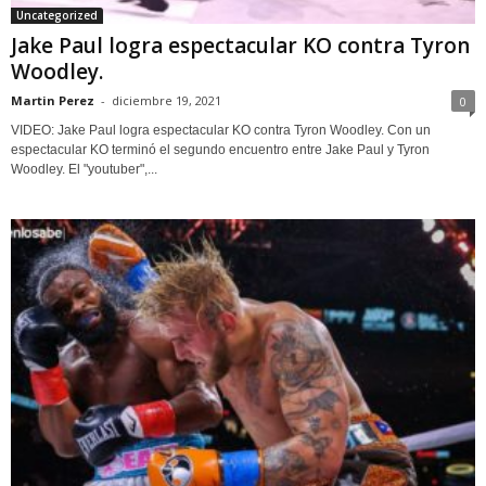
Uncategorized
Jake Paul logra espectacular KO contra Tyron
Woodley.
Martin Perez
-
diciembre 19, 2021
0
VIDEO: Jake Paul logra espectacular KO contra Tyron Woodley. Con un
espectacular KO terminó el segundo encuentro entre Jake Paul y Tyron
Woodley. El "youtuber",...