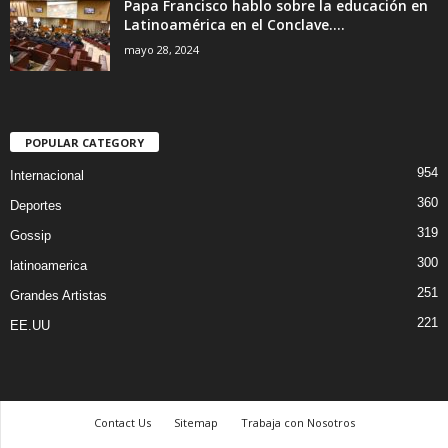
Papa Francisco hablo sobre la educación en
Latinoamérica en el Conclave....
mayo 28, 2024
POPULAR CATEGORY
954
Internacional
360
Deportes
319
Gossip
300
latinoamerica
251
Grandes Artistas
221
EE.UU
Contact Us
Sitemap
Trabaja con Nosotros