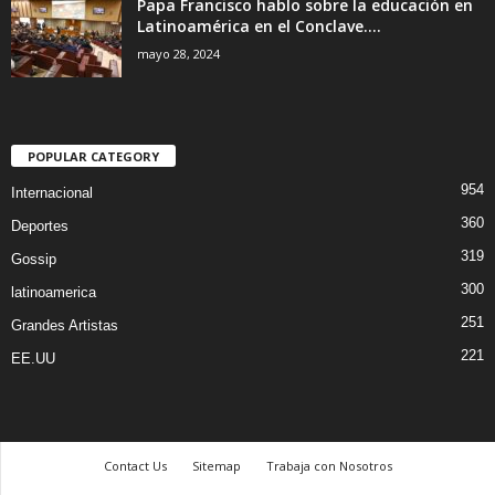
Papa Francisco hablo sobre la educación en
Latinoamérica en el Conclave....
mayo 28, 2024
POPULAR CATEGORY
954
Internacional
360
Deportes
319
Gossip
300
latinoamerica
251
Grandes Artistas
221
EE.UU
Contact Us
Sitemap
Trabaja con Nosotros