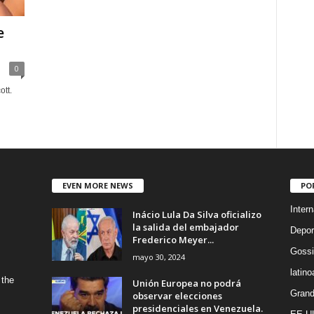
e
0
ott.
EVEN MORE NEWS
PO
Intern
Inácio Lula Da Silva oficializo
la salida del embajador
Depor
Frederico Meyer...
Gossi
mayo 30, 2024
latin
 the
Unión Europea no podrá
Grand
observar elecciones
presidenciales en Venezuela.