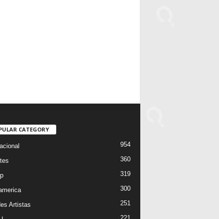
PULAR CATEGORY
954
acional
360
tes
319
p
300
oamerica
251
es Artistas
221