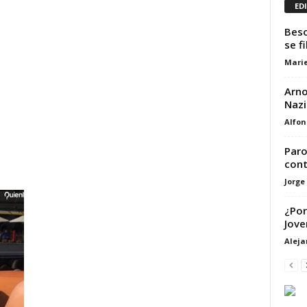
ED
Beso
se fi
Marie
Arno
Nazi
Alfon
Paro
cont
Jorge
¿Por
Jove
Alej