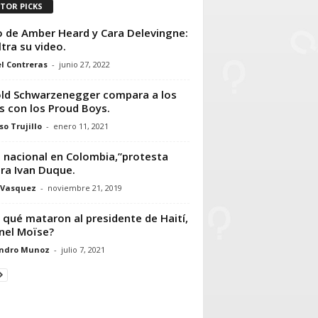
ITOR PICKS
 de Amber Heard y Cara Delevingne:
ltra su video.
l Contreras
-
junio 27, 2022
ld Schwarzenegger compara a los
s con los Proud Boys.
so Trujillo
-
enero 11, 2021
 nacional en Colombia,”protesta
ra Ivan Duque.
 Vasquez
-
noviembre 21, 2019
 qué mataron al presidente de Haití,
nel Moïse?
andro Munoz
-
julio 7, 2021