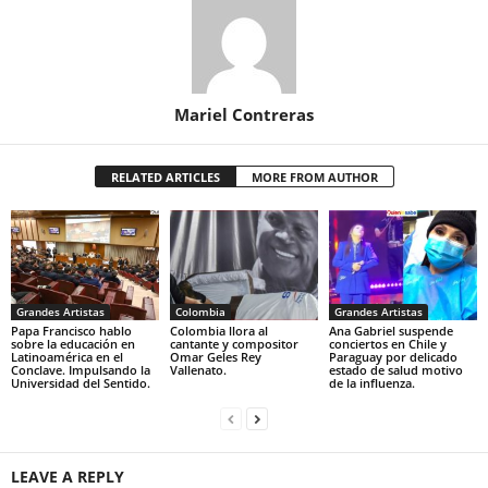
Mariel Contreras
RELATED ARTICLES
MORE FROM AUTHOR
Grandes Artistas
Colombia
Grandes Artistas
Papa Francisco hablo
Colombia llora al
Ana Gabriel suspende
sobre la educación en
cantante y compositor
conciertos en Chile y
Latinoamérica en el
Omar Geles Rey
Paraguay por delicado
Conclave. Impulsando la
Vallenato.
estado de salud motivo
Universidad del Sentido.
de la influenza.
LEAVE A REPLY