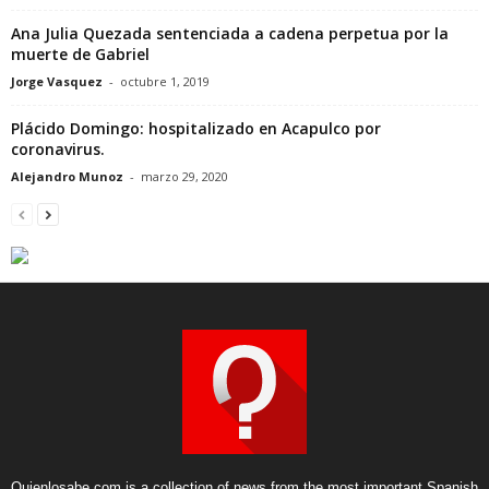
Ana Julia Quezada sentenciada a cadena perpetua por la
muerte de Gabriel
Jorge Vasquez
-
octubre 1, 2019
Plácido Domingo: hospitalizado en Acapulco por
coronavirus.
Alejandro Munoz
-
marzo 29, 2020
Quienlosabe.com is a collection of news from the most important Spanish