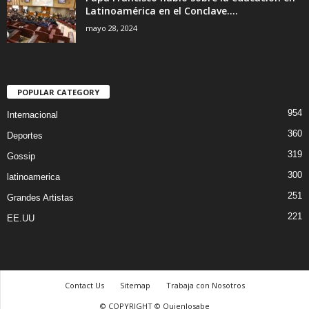
Latinoamérica en el Conclave....
mayo 28, 2024
POPULAR CATEGORY
954
Internacional
360
Deportes
319
Gossip
300
latinoamerica
251
Grandes Artistas
221
EE.UU
Contact Us
Sitemap
Trabaja con Nosotros
© COPYRIGHT © Quienlosabe