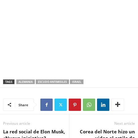
TAGS
ALEMANIA
ESCUDO ANTIMISILES
ISRAEL
Share
Previous article
Next article
La red social de Elon Musk,
Corea del Norte hizo un
¿Nueva iniciativa?
video al estilo de