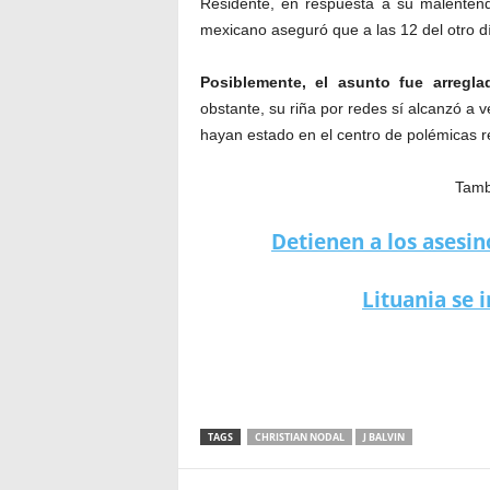
Residente, en respuesta a su malentend
mexicano aseguró que a las 12 del otro d
Posiblemente, el asunto fue arregl
obstante, su riña por redes sí alcanzó a 
hayan estado en el centro de polémicas 
Tambi
Detienen a los asesi
Lituania se 
TAGS
CHRISTIAN NODAL
J BALVIN