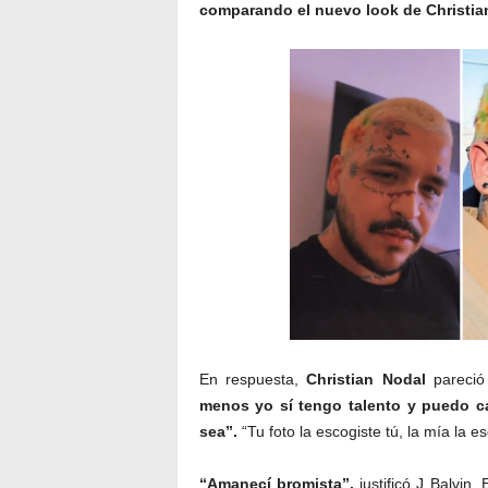
comparando el nuevo look de Christia
En respuesta,
Christian Nodal
pareció
menos yo sí tengo talento y puedo c
sea”.
“Tu foto la escogiste tú, la mía la e
“Amanecí bromista”,
justificó J Balvin.