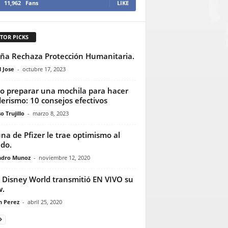
11,962
Fans
LIKE
TOR PICKS
ña Rechaza Protección Humanitaria.
 Jose
-
octubre 17, 2023
 preparar una mochila para hacer
erismo: 10 consejos efectivos
o Trujillo
-
marzo 8, 2023
na de Pfizer le trae optimismo al
do.
ndro Munoz
-
noviembre 12, 2020
 Disney World transmitió EN VIVO su
w.
n Perez
-
abril 25, 2020