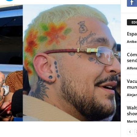
EDI
Espa
Anibal
Cómo
send
Alfons
Vacu
mun
Aleja
Walt
sho
Marti