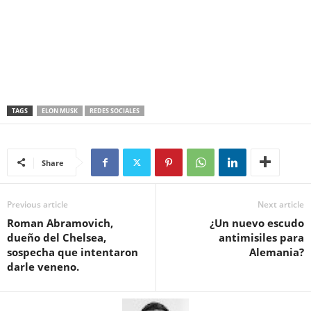
TAGS
ELON MUSK
REDES SOCIALES
Share
Previous article
Next article
Roman Abramovich,
¿Un nuevo escudo
dueño del Chelsea,
antimisiles para
sospecha que intentaron
Alemania?
darle veneno.