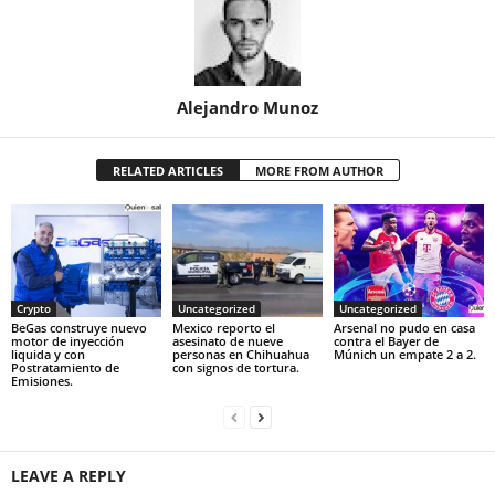
Alejandro Munoz
RELATED ARTICLES
MORE FROM AUTHOR
Crypto
Uncategorized
Uncategorized
BeGas construye nuevo
Mexico reporto el
Arsenal no pudo en casa
motor de inyección
asesinato de nueve
contra el Bayer de
liquida y con
personas en Chihuahua
Múnich un empate 2 a 2.
Postratamiento de
con signos de tortura.
Emisiones.
LEAVE A REPLY