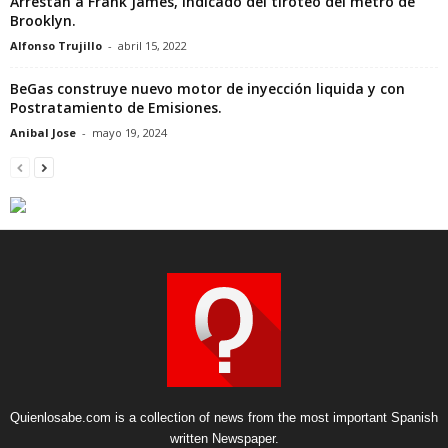
Arrestan a Frank James, indicado del tiroteo del metro de
Brooklyn.
Alfonso Trujillo
-
abril 15, 2022
BeGas construye nuevo motor de inyección liquida y con
Postratamiento de Emisiones.
Anibal Jose
-
mayo 19, 2024
Quienlosabe.com is a collection of news from the most important Spanish
written Newspaper.