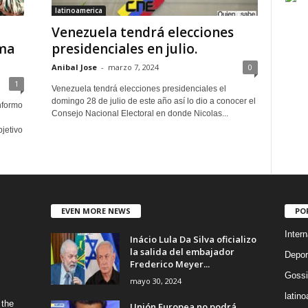
latinoamerica
Venezuela tendrá elecciones
ema
presidenciales en julio.
Anibal Jose
-
marzo 7, 2024
0
1
Venezuela tendrá elecciones presidenciales el
domingo 28 de julio de este año así lo dio a conocer el
nformo
Consejo Nacional Electoral en donde Nicolas...
jetivo
EVEN MORE NEWS
PO
Intern
Inácio Lula Da Silva oficializo
la salida del embajador
Depor
Frederico Meyer...
Gossi
mayo 30, 2024
latin
 the
Unión Europea no podrá