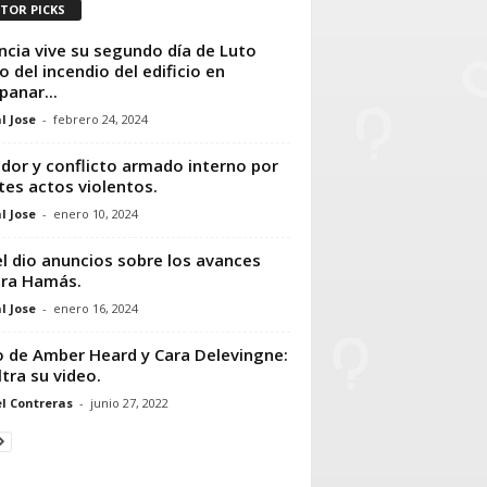
ITOR PICKS
ncia vive su segundo día de Luto
o del incendio del edificio en
anar...
l Jose
-
febrero 24, 2024
dor y conflicto armado interno por
tes actos violentos.
l Jose
-
enero 10, 2024
el dio anuncios sobre los avances
ra Hamás.
l Jose
-
enero 16, 2024
 de Amber Heard y Cara Delevingne:
ltra su video.
l Contreras
-
junio 27, 2022