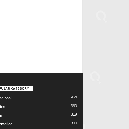
PULAR CATEGORY
954
acional
360
tes
319
p
300
oamerica