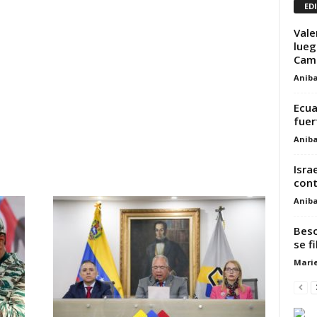
ED
Vale
lueg
Camp
Aniba
Ecua
fuer
Aniba
Isra
cont
Aniba
Beso
se fi
Marie