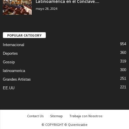
Latinoamérica en el Conclave....
mayo 28, 2024
POPULAR CATEGORY
954
Internacional
360
Deportes
319
Gossip
300
latinoamerica
251
Grandes Artistas
221
EE.UU
Contact Us
Sitemap
Trabaja con Nosotros
© COPYRIGHT © Quienlosabe