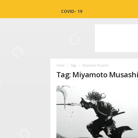
COVID- 19
Home
Tags
Miyamoto Musashi
Tag: Miyamoto Musash