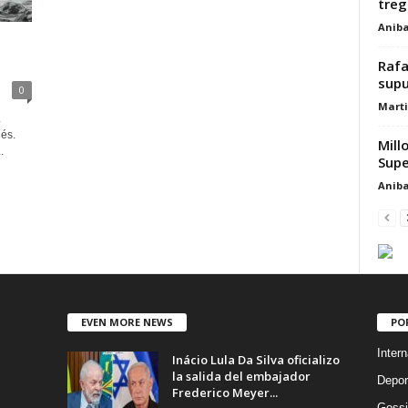
treg
Aniba
Rafa
supu
0
Marti
.
és.
Mill
.
Supe
Aniba
EVEN MORE NEWS
PO
Intern
Inácio Lula Da Silva oficializo
la salida del embajador
Depor
Frederico Meyer...
Gossi