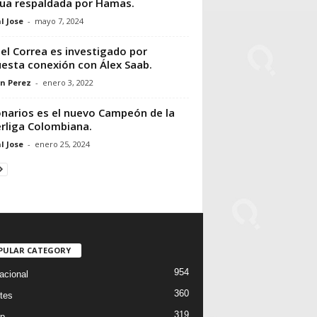
ua respaldada por Hamas.
l Jose
-
mayo 7, 2024
el Correa es investigado por
esta conexión con Álex Saab.
n Perez
-
enero 3, 2022
onarios es el nuevo Campeón de la
rliga Colombiana.
l Jose
-
enero 25, 2024
PULAR CATEGORY
954
acional
360
tes
319
p