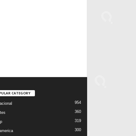
PULAR CATEGORY
954
acional
360
tes
319
p
300
oamerica