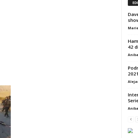
ED
Dave
sho
Marie
Hamá
42 d
Aniba
Podr
2021
Alej
Inte
Seri
Aniba