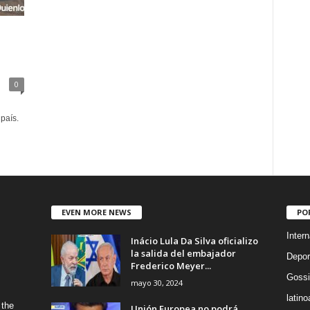
0
 país.
EVEN MORE NEWS
PO
Intern
Inácio Lula Da Silva oficializo
la salida del embajador
Depor
Frederico Meyer...
Gossi
mayo 30, 2024
latin
 the
Unión Europea no podrá