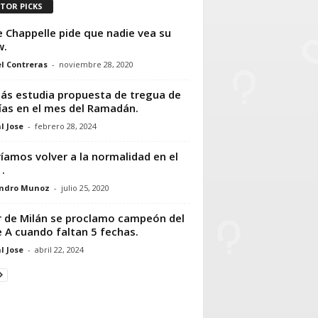
ITOR PICKS
 Chappelle pide que nadie vea su
w.
l Contreras
-
noviembre 28, 2020
s estudia propuesta de tregua de
ías en el mes del Ramadán.
l Jose
-
febrero 28, 2024
íamos volver a la normalidad en el
.
andro Munoz
-
julio 25, 2020
r de Milán se proclamo campeón del
e A cuando faltan 5 fechas.
l Jose
-
abril 22, 2024